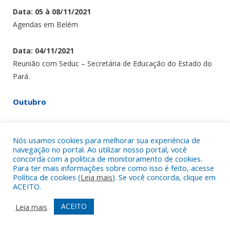
Data: 05 à 08/11/2021
Agendas em Belém
Data: 04/11/2021
Reunião com Seduc – Secretária de Educação do Estado do
Pará.
Outubro
Sem agenda externa
Nós usamos cookies para melhorar sua experiência de
navegação no portal. Ao utilizar nosso portal, você
Setembro
concorda com a política de monitoramento de cookies.
Para ter mais informações sobre como isso é feito, acesse
Data: 21/09/2021
Política de cookies (
Leia mais
). Se você concorda, clique em
ACEITO.
Horário: 17h45min
Local: Palácio do Governo do Estado do Pará.
ACEITO
Leia mais
Audiência: Assinatura da Ordem de Serviço Reforma da
Escola