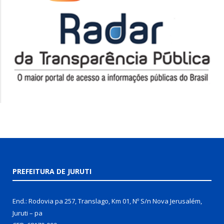
PREFEITURA DE JURUTI
End.: Rodovia pa 257, Translago, Km 01, Nº S/n Nova Jerusalém,
Juruti – pa