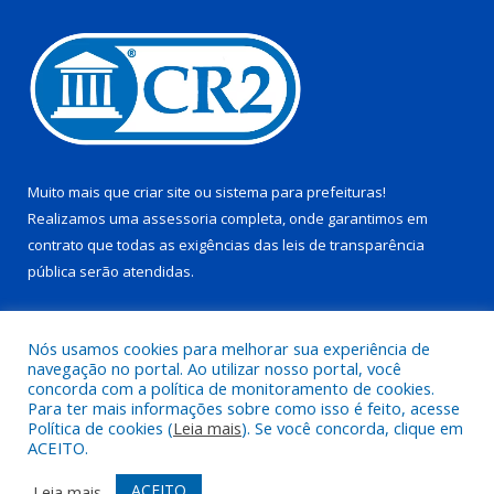
Muito mais que
criar site
ou
sistema para prefeituras
!
Realizamos uma
assessoria
completa, onde garantimos em
contrato que todas as exigências das
leis de transparência
pública
serão atendidas.
Conheça o
PNTP
e o
Radar da Transparência Pública
Nós usamos cookies para melhorar sua experiência de
navegação no portal. Ao utilizar nosso portal, você
concorda com a política de monitoramento de cookies.
Para ter mais informações sobre como isso é feito, acesse
Política de cookies (
Leia mais
). Se você concorda, clique em
Todos os direitos reservados a Prefeitura Municipal de Juruti.
ACEITO.
Mapa do Site
Acessar Área Administrativa
ACEITO
Leia mais