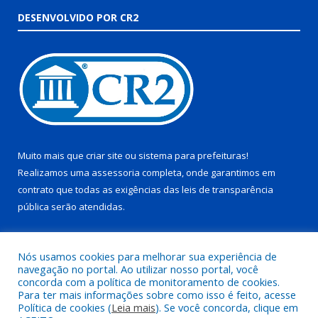
DESENVOLVIDO POR CR2
Muito mais que
criar site
ou
sistema para prefeituras
!
Realizamos uma
assessoria
completa, onde garantimos em
contrato que todas as exigências das
leis de transparência
pública
serão atendidas.
Conheça o
PNTP
e o
Radar da Transparência Pública
Nós usamos cookies para melhorar sua experiência de
navegação no portal. Ao utilizar nosso portal, você
concorda com a política de monitoramento de cookies.
Para ter mais informações sobre como isso é feito, acesse
Política de cookies (
Leia mais
). Se você concorda, clique em
Todos os direitos reservados a Prefeitura Municipal de Juruti.