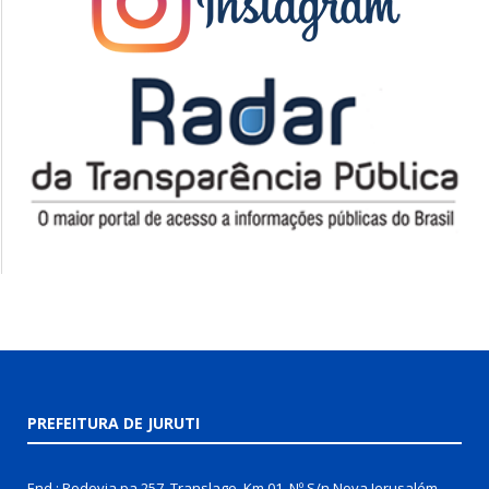
PREFEITURA DE JURUTI
End.: Rodovia pa 257, Translago, Km 01, Nº S/n Nova Jerusalém,