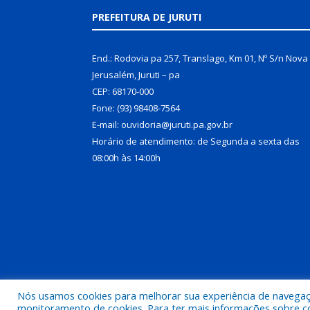
PREFEITURA DE JURUTI
End.: Rodovia pa 257, Translago, Km 01, Nº S/n Nova
Jerusalém, Juruti – pa
CEP: 68170-000
Fone: (93) 98408-7564
E-mail: ouvidoria@juruti.pa.gov.br
Horário de atendimento: de Segunda a sexta das
08:00h às 14:00h
Nós usamos cookies para melhorar sua experiência de navegação
Todos os direitos reservados a Prefeitura Municipal 
monitoramento de cookies. Para ter mais informações sobre como