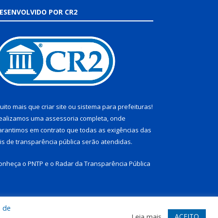
ESENVOLVIDO POR CR2
uito mais que
criar site
ou
sistema para prefeituras
!
ealizamos uma
assessoria
completa, onde
arantimos em contrato que todas as exigências das
eis de transparência pública
serão atendidas.
onheça o
PNTP
e o
Radar da Transparência Pública
a de
te
Acessar Área Administrativa
Acessar Webmail
ACEITO
Leia mais