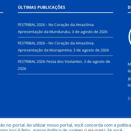
ÚLTIMAS PUBLICAÇÕES
D
FESTRIBAL 2026 – No Coração da Amazônia.
Apresentação da Munduruku.
3 de agosto de 2026
FESTRIBAL 2026 – No Coração da Amazônia.
Apresentação da Muirapinima.
3 de agosto de 2026
FESTRIBAL 2026: Festa dos Visitantes.
3 de agosto de
M
2026
R
g
l
C
 no portal. Ao utilizar nosso portal, você concorda com a polític
de Juruti.
Mapa do Si
 isso é feito, acesse Política de cookies (
Leia mais
). Se você