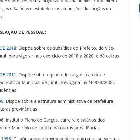
spõe sobre a estrutura organizacional da administração direta
argos e Salários e estabelece as atribuições dos órgãos da
s.
ISLAÇÃO DE PESSOAL:
DE 2018
: Dispõe sobre os subsídios do Prefeito, do Vice-
uruti para vigorar nos exercício de 2018 a 2020, e dá outras
DE 2011
: Dispõe sobre o plano de cargos, carreira e
o Pública Municipal de Juruti, Revoga a Lei Nº 933/2006,
idências
09
: Dispõe sobre a estrutura administrativa da prefeitura
outras providências
06
: Institui o Plano de Cargos, carreira e salários dos
de do Município de Juruti e dá outras providências
 1993
: Dispõe sobre o regime jurídico único dos servidores