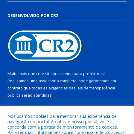
DESENVOLVIDO POR CR2
Muito mais que
criar site
ou
sistema para prefeituras
!
Realizamos uma
assessoria
completa, onde garantimos em
contrato que todas as exigências das
leis de transparência
pública
serão atendidas.
Conheça o
PNTP
e o
Radar da Transparência Pública
Nós usamos cookies para melhorar sua experiência de
navegação no portal. Ao utilizar nosso portal, você
concorda com a política de monitoramento de cookies.
Para ter mais informações sobre como isso é feito, acesse