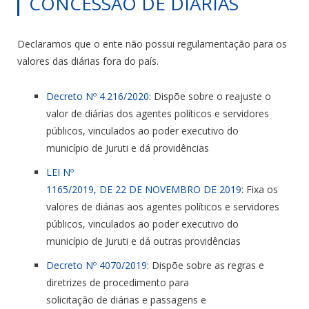
CONCESSÃO DE DIÁRIAS
Declaramos que o ente não possui
regulamentação
para os
valores das
diárias
fora do
pa
ís.
Decreto Nº 4.216/2020
: Dispõe sobre o reajuste o
valor
de
diárias
dos agentes políticos e servidores
públicos, vinculados ao poder executivo do
município
de
Juruti
e dá providências
LEI Nº
1165/2019,
DE
22
DE
NOVEMBRO
DE
2019
: Fixa os
valores
de
diárias
aos agentes políticos e servidores
públicos, vinculados ao poder executivo do
município
de
Juruti
e dá outras providências
Decreto Nº 4070/2019
: Dispõe sobre as regras e
diretrizes
de
procedimento para
solicitação
de
diárias
e passagens e