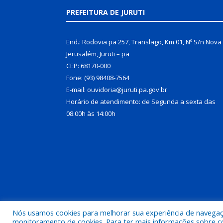
PREFEITURA DE JURUTI
End.: Rodovia pa 257, Translago, Km 01, Nº S/n Nova
Jerusalém, Juruti – pa
CEP: 68170-000
Fone: (93) 98408-7564
E-mail: ouvidoria@juruti.pa.gov.br
Horário de atendimento: de Segunda a sexta das
08:00h às 14:00h
Nós usamos cookies para melhorar sua experiência de navegação
Todos os direitos reservados a Prefeitura Municipal 
monitoramento de cookies. Para ter mais informações sobre como