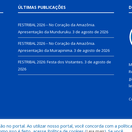
ÚLTIMAS PUBLICAÇÕES
D
FESTRIBAL 2026 – No Coração da Amazônia.
Apresentação da Munduruku.
3 de agosto de 2026
FESTRIBAL 2026 – No Coração da Amazônia.
Apresentação da Muirapinima.
3 de agosto de 2026
FESTRIBAL 2026: Festa dos Visitantes.
3 de agosto de
M
2026
R
g
l
C
 no portal. Ao utilizar nosso portal, você concorda com a polític
de Juruti.
Mapa do Si
 isso é feito, acesse Política de cookies (
Leia mais
). Se você