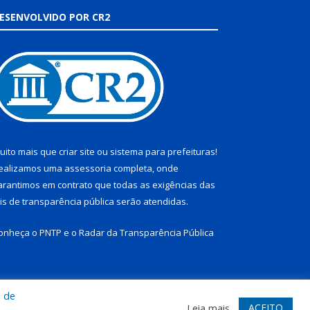
ESENVOLVIDO POR CR2
uito mais que
criar site
ou
sistema para prefeituras
!
ealizamos uma
assessoria
completa, onde
arantimos em contrato que todas as exigências das
eis de transparência pública
serão atendidas.
onheça o
PNTP
e o
Radar da Transparência Pública
a de
te
Acessar Área Administrativa
Acessar Webmail
ACEITO
Leia mais