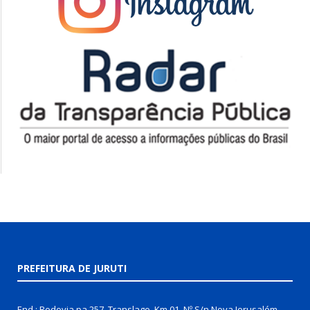
PREFEITURA DE JURUTI
End.: Rodovia pa 257, Translago, Km 01, Nº S/n Nova Jerusalém,