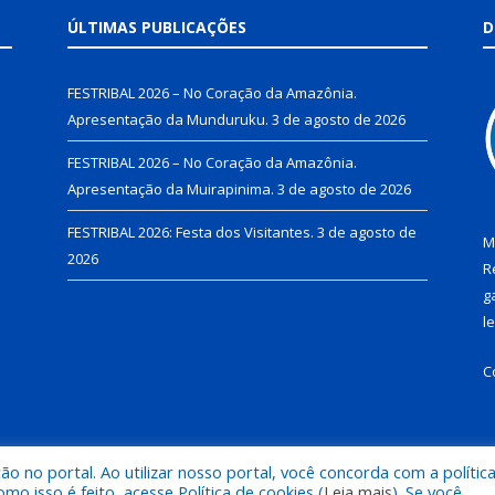
ÚLTIMAS PUBLICAÇÕES
D
FESTRIBAL 2026 – No Coração da Amazônia.
Apresentação da Munduruku.
3 de agosto de 2026
FESTRIBAL 2026 – No Coração da Amazônia.
Apresentação da Muirapinima.
3 de agosto de 2026
FESTRIBAL 2026: Festa dos Visitantes.
3 de agosto de
M
2026
R
g
l
C
 no portal. Ao utilizar nosso portal, você concorda com a polític
de Juruti.
Mapa do Si
 isso é feito, acesse Política de cookies (
Leia mais
). Se você