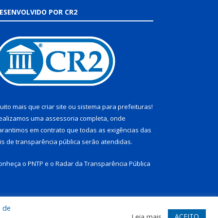
ESENVOLVIDO POR CR2
uito mais que
criar site
ou
sistema para prefeituras
!
ealizamos uma
assessoria
completa, onde
arantimos em contrato que todas as exigências das
eis de transparência pública
serão atendidas.
onheça o
PNTP
e o
Radar da Transparência Pública
a de
te
Acessar Área Administrativa
Acessar Webmail
ACEITO
Leia mais