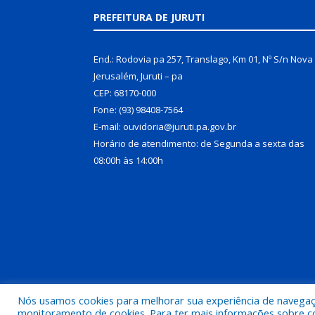
PREFEITURA DE JURUTI
End.: Rodovia pa 257, Translago, Km 01, Nº S/n Nova
Jerusalém, Juruti – pa
CEP: 68170-000
Fone: (93) 98408-7564
E-mail: ouvidoria@juruti.pa.gov.br
Horário de atendimento: de Segunda a sexta das
08:00h às 14:00h
Nós usamos cookies para melhorar sua experiência de navegação
Todos os direitos reservados a Prefeitura Municipal 
monitoramento de cookies. Para ter mais informações sobre como