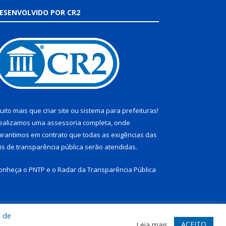
ESENVOLVIDO POR CR2
uito mais que
criar site
ou
sistema para prefeituras
!
ealizamos uma
assessoria
completa, onde
arantimos em contrato que todas as exigências das
eis de transparência pública
serão atendidas.
onheça o
PNTP
e o
Radar da Transparência Pública
a de
te
Acessar Área Administrativa
Acessar Webmail
ACEITO
Leia mais