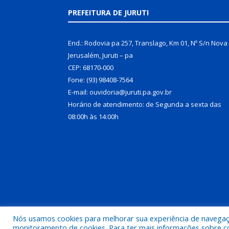
PREFEITURA DE JURUTI
End.: Rodovia pa 257, Translago, Km 01, Nº S/n Nova
Jerusalém, Juruti – pa
CEP: 68170-000
Fone: (93) 98408-7564
E-mail: ouvidoria@juruti.pa.gov.br
Horário de atendimento: de Segunda a sexta das
08:00h às 14:00h
Nós usamos cookies para melhorar sua experiência de navegação
Todos os direitos reservados a Prefeitura Municipal 
monitoramento de cookies. Para ter mais informações sobre como