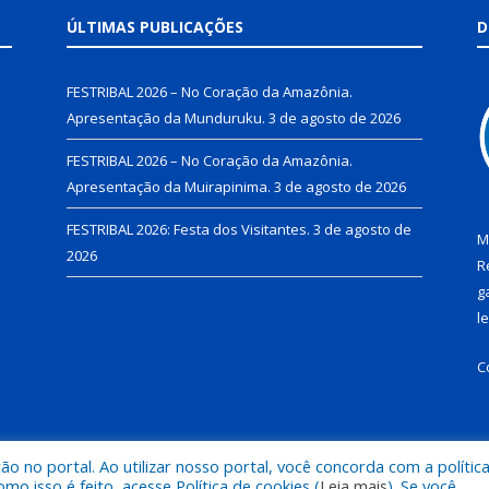
ÚLTIMAS PUBLICAÇÕES
D
FESTRIBAL 2026 – No Coração da Amazônia.
Apresentação da Munduruku.
3 de agosto de 2026
FESTRIBAL 2026 – No Coração da Amazônia.
Apresentação da Muirapinima.
3 de agosto de 2026
FESTRIBAL 2026: Festa dos Visitantes.
3 de agosto de
M
2026
R
g
l
C
 no portal. Ao utilizar nosso portal, você concorda com a polític
de Juruti.
Mapa do Si
 isso é feito, acesse Política de cookies (
Leia mais
). Se você