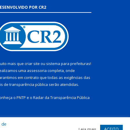
ESENVOLVIDO POR CR2
uito mais que
criar site
ou
sistema para prefeituras
!
ealizamos uma
assessoria
completa, onde
arantimos em contrato que todas as exigências das
eis de transparência pública
serão atendidas.
onheça o
PNTP
e o
Radar da Transparência Pública
a de
te
Acessar Área Administrativa
Acessar Webmail
ACEITO
Leia mais