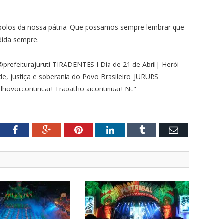
 símbolos da nossa pátria. Que possamos sempre lembrar que
dida sempre.
tter
Facebook
Google+
Pinterest
LinkedIn
Tumblr
Email