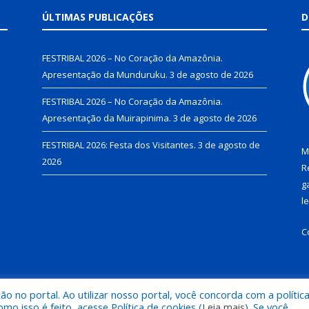
ÚLTIMAS PUBLICAÇÕES
D
FESTRIBAL 2026 – No Coração da Amazônia.
Apresentação da Munduruku.
3 de agosto de 2026
FESTRIBAL 2026 – No Coração da Amazônia.
Apresentação da Muirapinima.
3 de agosto de 2026
FESTRIBAL 2026: Festa dos Visitantes.
3 de agosto de
M
2026
R
g
l
C
 no portal. Ao utilizar nosso portal, você concorda com a polític
de Juruti.
Mapa do Si
 isso é feito, acesse Política de cookies (
Leia mais
). Se você