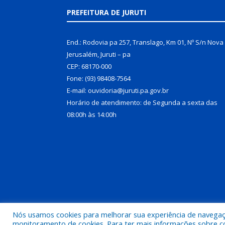
PREFEITURA DE JURUTI
End.: Rodovia pa 257, Translago, Km 01, Nº S/n Nova
Jerusalém, Juruti – pa
CEP: 68170-000
Fone: (93) 98408-7564
E-mail: ouvidoria@juruti.pa.gov.br
Horário de atendimento: de Segunda a sexta das
08:00h às 14:00h
Nós usamos cookies para melhorar sua experiência de navegação
Todos os direitos reservados a Prefeitura Municipal 
monitoramento de cookies. Para ter mais informações sobre como