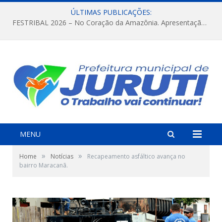
ÚLTIMAS PUBLICAÇÕES:
FESTRIBAL 2026 – No Coração da Amazônia. Apresentação da Munduruku.
MENU
»
»
Home
Notícias
Recapeamento asfáltico avança no
bairro Maracanã.