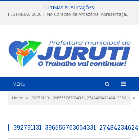
ÚLTIMAS PUBLICAÇÕES:
FESTRIBAL 2026 – No Coração da Amazônia. Apresentação da Munduruku.
MENU
»
»
Home
392791131_396555763064331_274842346240413352_n
392791131_396555763064331_27484234624