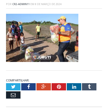
POR
CR2-ADMIN11
EM
8 DE MARÇO DE 2024
COMPARTILHAR:
Twitter
Facebook
Google+
Pinterest
LinkedIn
Tumblr
Email