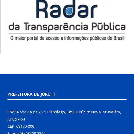
PREFEITURA DE JURUTI
End.: Rodovia pa 257, Translago, Km 01, Nº S/n Nova Jerusalém,
Juruti – pa
CEP: 68170-000
Fone: (93) 98408-7564