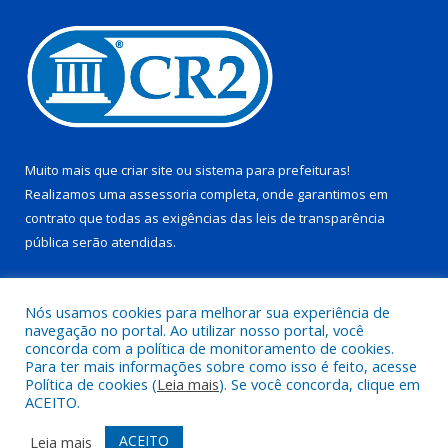
Muito mais que
criar site
ou
sistema para prefeituras
!
Realizamos uma
assessoria
completa, onde garantimos em
contrato que todas as exigências das
leis de transparência
pública
serão atendidas.
Conheça o
PNTP
e o
Radar da Transparência Pública
Nós usamos cookies para melhorar sua experiência de
navegação no portal. Ao utilizar nosso portal, você
concorda com a política de monitoramento de cookies.
Para ter mais informações sobre como isso é feito, acesse
Política de cookies (
Leia mais
). Se você concorda, clique em
Todos os direitos reservados a Prefeitura Municipal de Juruti.
ACEITO.
Mapa do Site
Acessar Área Administrativa
ACEITO
Leia mais