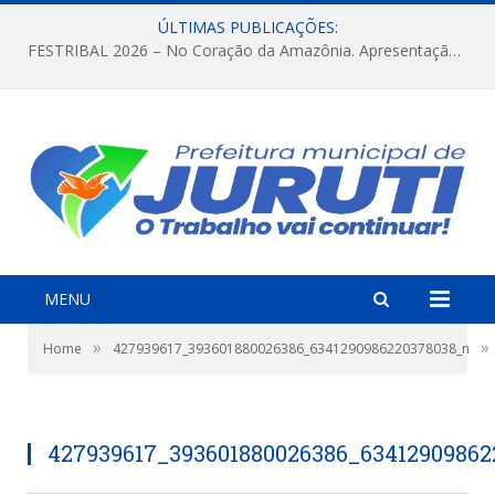
ÚLTIMAS PUBLICAÇÕES:
FESTRIBAL 2026 – No Coração da Amazônia. Apresentação da Munduruku.
MENU
»
»
Home
427939617_393601880026386_6341290986220378038_n
427939617_393601880026386_6341290986