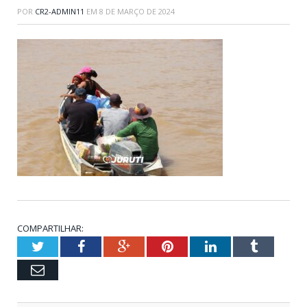
POR
CR2-ADMIN11
EM
8 DE MARÇO DE 2024
COMPARTILHAR:
Twitter
Facebook
Google+
Pinterest
LinkedIn
Tumblr
Email