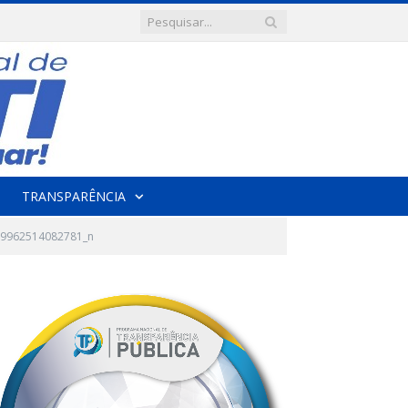
TRANSPARÊNCIA
9962514082781_n