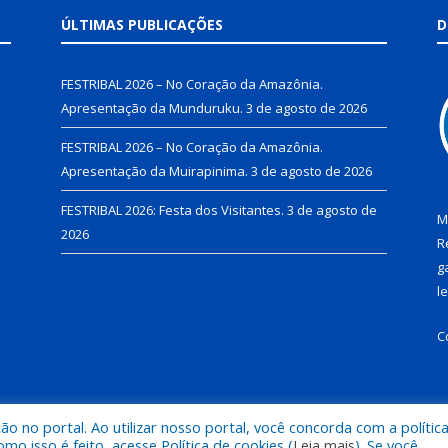
ÚLTIMAS PUBLICAÇÕES
D
FESTRIBAL 2026 – No Coração da Amazônia.
Apresentação da Munduruku.
3 de agosto de 2026
FESTRIBAL 2026 – No Coração da Amazônia.
Apresentação da Muirapinima.
3 de agosto de 2026
FESTRIBAL 2026: Festa dos Visitantes.
3 de agosto de
M
2026
R
g
l
C
 no portal. Ao utilizar nosso portal, você concorda com a polític
de Juruti.
Mapa do Si
 isso é feito, acesse Política de cookies (
Leia mais
). Se você