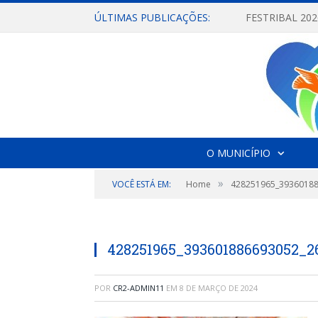
ÚLTIMAS PUBLICAÇÕES:
O MUNICÍPIO
»
VOCÊ ESTÁ EM:
Home
428251965_3936018
428251965_393601886693052_2
POR
CR2-ADMIN11
EM
8 DE MARÇO DE 2024