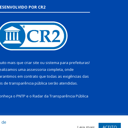
ESENVOLVIDO POR CR2
uito mais que
criar site
ou
sistema para prefeituras
!
ealizamos uma
assessoria
completa, onde
arantimos em contrato que todas as exigências das
eis de transparência pública
serão atendidas.
onheça o
PNTP
e o
Radar da Transparência Pública
a de
te
Acessar Área Administrativa
Acessar Webmail
ACEITO
Leia mais