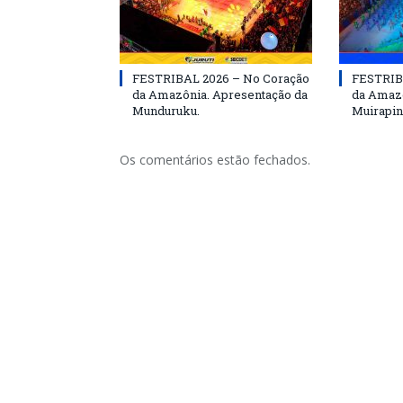
FESTRIBAL 2026 – No Coração
FESTRIB
da Amazônia. Apresentação da
da Amazô
Munduruku.
Muirapin
Os comentários estão fechados.