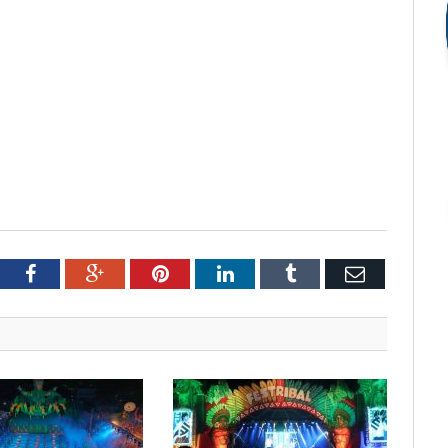
tter
Facebook
Google+
Pinterest
LinkedIn
Tumblr
Email