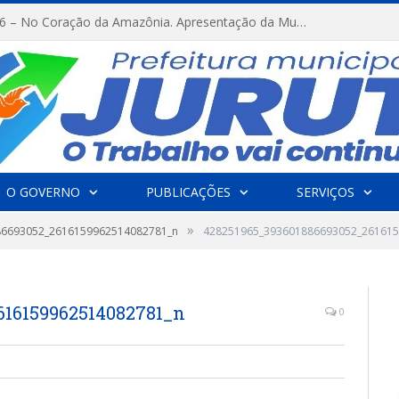
FESTRIBAL 2026 – No Coração da Amazônia. Apresentação da Munduruku.
O GOVERNO
PUBLICAÇÕES
SERVIÇOS
»
86693052_2616159962514082781_n
428251965_393601886693052_261615
616159962514082781_n
0