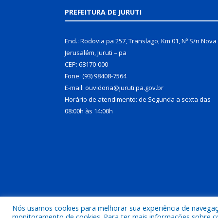
PREFEITURA DE JURUTI
End.: Rodovia pa 257, Translago, Km 01, Nº S/n Nova
Jerusalém, Juruti – pa
CEP: 68170-000
Fone: (93) 98408-7564
E-mail: ouvidoria@juruti.pa.gov.br
Horário de atendimento: de Segunda a sexta das
08:00h às 14:00h
Nós usamos cookies para melhorar sua experiência de navegação
Todos os direitos reservados a Prefeitura Municipal 
monitoramento de cookies. Para ter mais informações sobre como