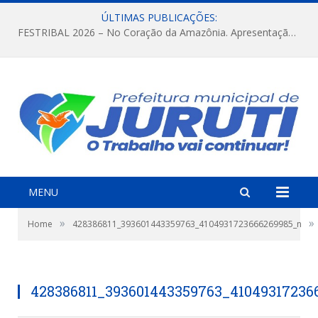
ÚLTIMAS PUBLICAÇÕES:
FESTRIBAL 2026 – No Coração da Amazônia. Apresentação da Munduruku.
MENU
»
»
Home
428386811_393601443359763_4104931723666269985_n
428386811_393601443359763_41049317236