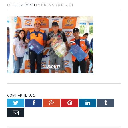
POR
CR2-ADMIN11
EM
8 DE MARÇO DE 2024
COMPARTILHAR:
Twitter
Facebook
Google+
Pinterest
LinkedIn
Tumblr
Email