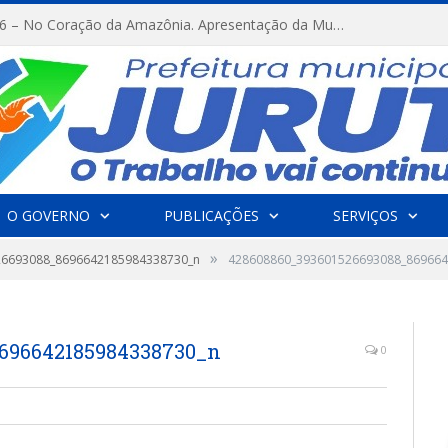
FESTRIBAL 2026 – No Coração da Amazônia. Apresentação da Munduruku.
O GOVERNO
PUBLICAÇÕES
SERVIÇOS
»
26693088_8696642185984338730_n
428608860_393601526693088_869664
8696642185984338730_n
0