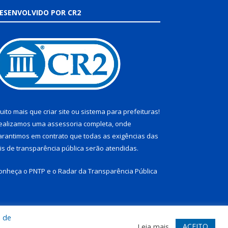
ESENVOLVIDO POR CR2
uito mais que
criar site
ou
sistema para prefeituras
!
ealizamos uma
assessoria
completa, onde
arantimos em contrato que todas as exigências das
eis de transparência pública
serão atendidas.
onheça o
PNTP
e o
Radar da Transparência Pública
a de
te
Acessar Área Administrativa
Acessar Webmail
ACEITO
Leia mais