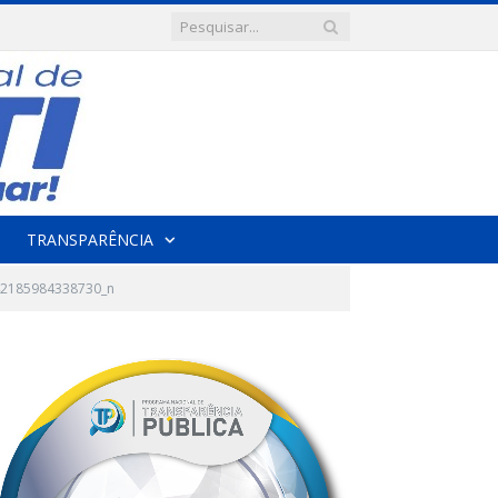
TRANSPARÊNCIA
2185984338730_n