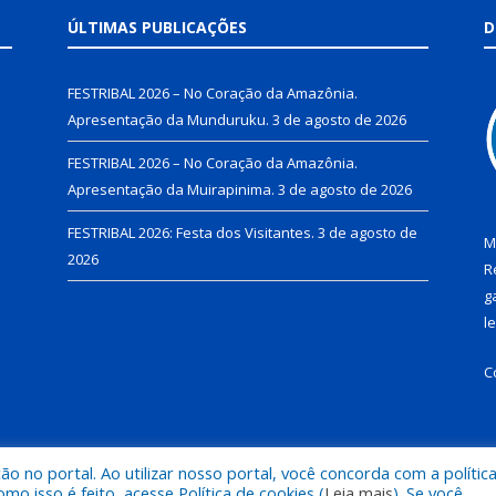
ÚLTIMAS PUBLICAÇÕES
D
FESTRIBAL 2026 – No Coração da Amazônia.
Apresentação da Munduruku.
3 de agosto de 2026
FESTRIBAL 2026 – No Coração da Amazônia.
Apresentação da Muirapinima.
3 de agosto de 2026
FESTRIBAL 2026: Festa dos Visitantes.
3 de agosto de
M
2026
R
g
l
C
 no portal. Ao utilizar nosso portal, você concorda com a polític
de Juruti.
Mapa do Si
 isso é feito, acesse Política de cookies (
Leia mais
). Se você