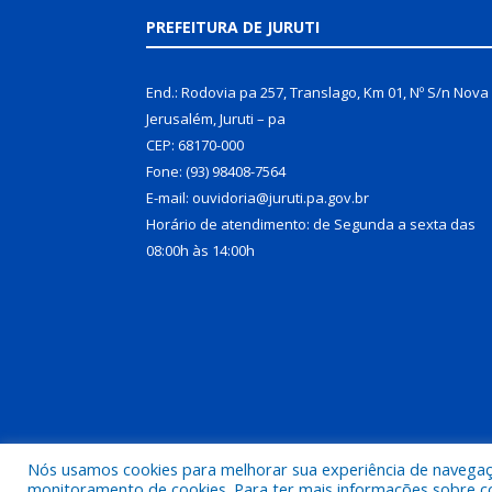
PREFEITURA DE JURUTI
End.: Rodovia pa 257, Translago, Km 01, Nº S/n Nova
Jerusalém, Juruti – pa
CEP: 68170-000
Fone: (93) 98408-7564
E-mail: ouvidoria@juruti.pa.gov.br
Horário de atendimento: de Segunda a sexta das
08:00h às 14:00h
Nós usamos cookies para melhorar sua experiência de navegação
Todos os direitos reservados a Prefeitura Municipal 
monitoramento de cookies. Para ter mais informações sobre como