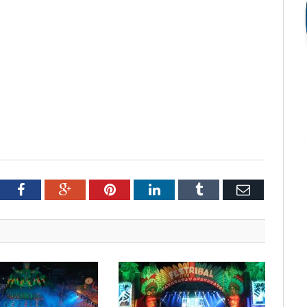
tter
Facebook
Google+
Pinterest
LinkedIn
Tumblr
Email