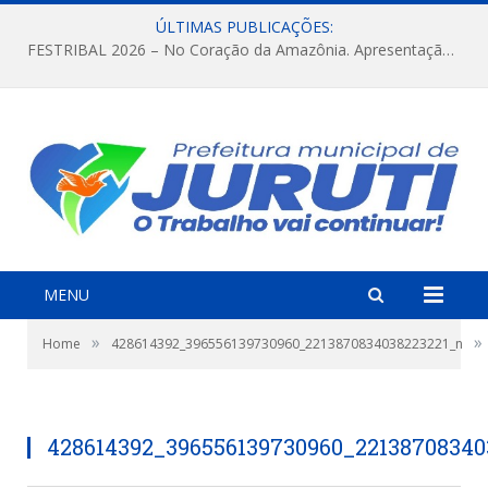
ÚLTIMAS PUBLICAÇÕES:
FESTRIBAL 2026 – No Coração da Amazônia. Apresentação da Munduruku.
MENU
»
»
Home
428614392_396556139730960_2213870834038223221_n
428614392_396556139730960_22138708340