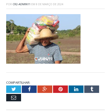
POR
CR2-ADMIN11
EM
8 DE MARÇO DE 2024
COMPARTILHAR:
Twitter
Facebook
Google+
Pinterest
LinkedIn
Tumblr
Email