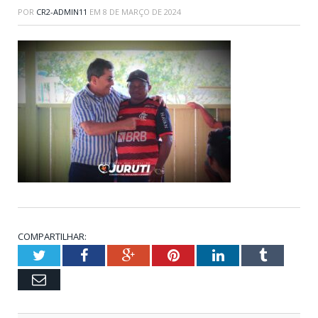
POR
CR2-ADMIN11
EM
8 DE MARÇO DE 2024
COMPARTILHAR:
Twitter
Facebook
Google+
Pinterest
LinkedIn
Tumblr
Email