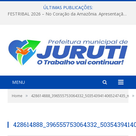
ÚLTIMAS PUBLICAÇÕES:
FESTRIBAL 2026 – No Coração da Amazônia. Apresentação da Munduruku.
MENU
»
»
Home
428614888_396555753064332_5035439414065247435_n
428614888_396555753064332_5035439414