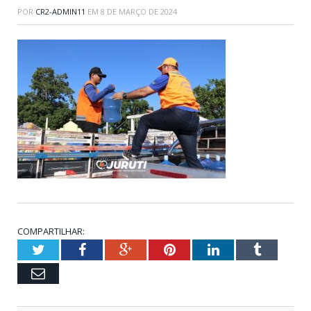
POR
CR2-ADMIN11
EM
8 DE MARÇO DE 2024
COMPARTILHAR:
Twitter
Facebook
Google+
Pinterest
LinkedIn
Tumblr
Email