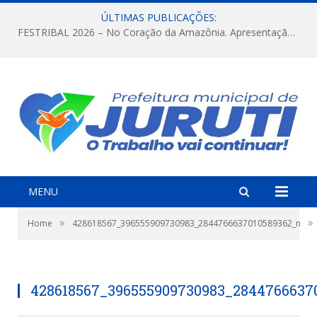
ÚLTIMAS PUBLICAÇÕES:
FESTRIBAL 2026 – No Coração da Amazônia. Apresentação da Munduruku.
MENU
»
»
Home
428618567_396555909730983_2844766637010589362_n
428618567_396555909730983_2844766637