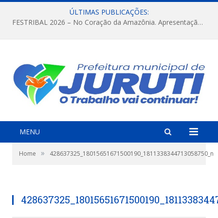
ÚLTIMAS PUBLICAÇÕES:
FESTRIBAL 2026 – No Coração da Amazônia. Apresentação da Munduruku.
MENU
»
Home
428637325_18015651671500190_1811338344713058750_n
428637325_18015651671500190_1811338344