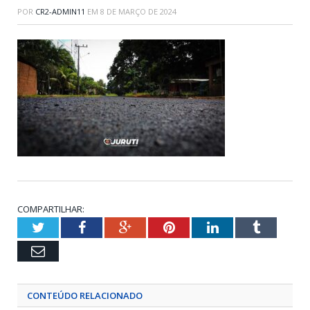
POR
CR2-ADMIN11
EM
8 DE MARÇO DE 2024
COMPARTILHAR:
Twitter
Facebook
Google+
Pinterest
LinkedIn
Tumblr
Email
CONTEÚDO RELACIONADO