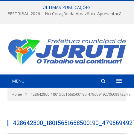
ÚLTIMAS PUBLICAÇÕES:
FESTRIBAL 2026 – No Coração da Amazônia. Apresentação da Munduruku.
MENU
»
Home
428642800_18015651668500190_4796694927060887224_n
428642800_18015651668500190_47966949