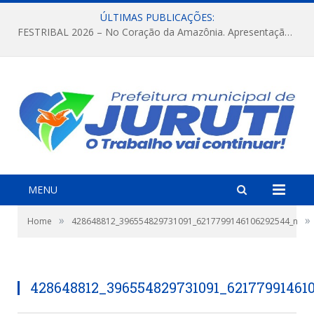
ÚLTIMAS PUBLICAÇÕES:
FESTRIBAL 2026 – No Coração da Amazônia. Apresentação da Munduruku.
MENU
»
»
Home
428648812_396554829731091_6217799146106292544_n
428648812_396554829731091_62177991461