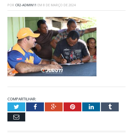
POR
CR2-ADMIN11
EM
8 DE MARÇO DE 2024
COMPARTILHAR:
Twitter
Facebook
Google+
Pinterest
LinkedIn
Tumblr
Email