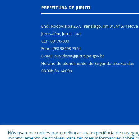
PREFEITURA DE JURUTI
End.: Rodovia pa 257, Translago, Km 01, Nº S/n Nova
Jerusalém, Juruti – pa
CEP: 68170-000
Fone: (93) 98408-7564
E-mail: ouvidoria@juruti.pa.gov.br
Horário de atendimento: de Segunda a sexta das
08:00h às 14:00h
Nós usamos cookies para melhorar sua experiência de navegação
Todos os direitos reservados a Prefeitura Municipal 
monitoramento de cookies. Para ter mais informações sobre como