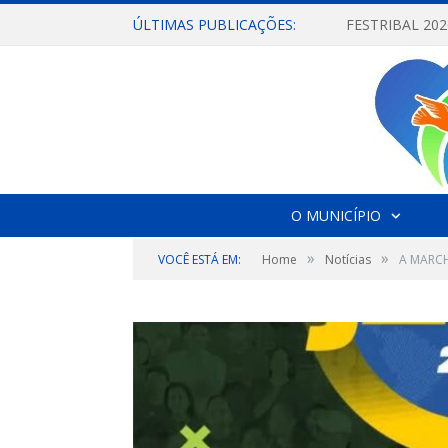
ÚLTIMAS PUBLICAÇÕES:
O MUNICÍPIO
»
»
VOCÊ ESTÁ EM:
Home
Notícias
A MARCH