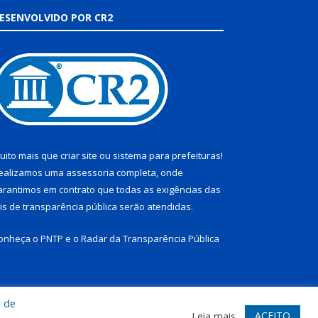
ESENVOLVIDO POR CR2
uito mais que
criar site
ou
sistema para prefeituras
!
ealizamos uma
assessoria
completa, onde
arantimos em contrato que todas as exigências das
eis de transparência pública
serão atendidas.
onheça o
PNTP
e o
Radar da Transparência Pública
a de
te
Acessar Área Administrativa
Acessar Webmail
ACEITO
Leia mais