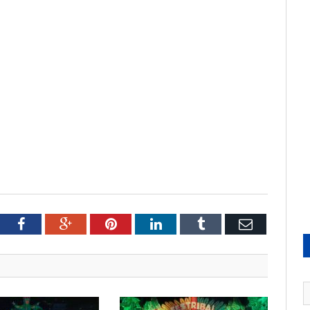
tter
Facebook
Google+
Pinterest
LinkedIn
Tumblr
Email