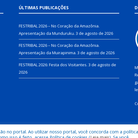
ÚLTIMAS PUBLICAÇÕES
D
FESTRIBAL 2026 – No Coração da Amazônia.
Apresentação da Munduruku.
3 de agosto de 2026
FESTRIBAL 2026 – No Coração da Amazônia.
Apresentação da Muirapinima.
3 de agosto de 2026
FESTRIBAL 2026: Festa dos Visitantes.
3 de agosto de
M
2026
R
g
l
C
 no portal. Ao utilizar nosso portal, você concorda com a polític
de Juruti.
Mapa do Si
 isso é feito, acesse Política de cookies (
Leia mais
). Se você