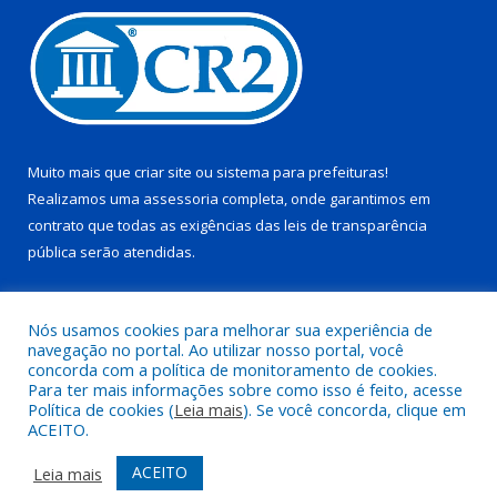
Muito mais que
criar site
ou
sistema para prefeituras
!
Realizamos uma
assessoria
completa, onde garantimos em
contrato que todas as exigências das
leis de transparência
pública
serão atendidas.
Conheça o
PNTP
e o
Radar da Transparência Pública
Nós usamos cookies para melhorar sua experiência de
navegação no portal. Ao utilizar nosso portal, você
concorda com a política de monitoramento de cookies.
Para ter mais informações sobre como isso é feito, acesse
Política de cookies (
Leia mais
). Se você concorda, clique em
Todos os direitos reservados a Prefeitura Municipal de Juruti.
ACEITO.
Mapa do Site
Acessar Área Administrativa
ACEITO
Leia mais
Acessar Webmail