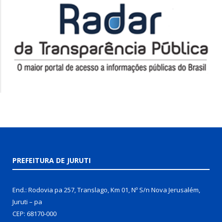
PREFEITURA DE JURUTI
End.: Rodovia pa 257, Translago, Km 01, Nº S/n Nova Jerusalém,
Juruti – pa
CEP: 68170-000