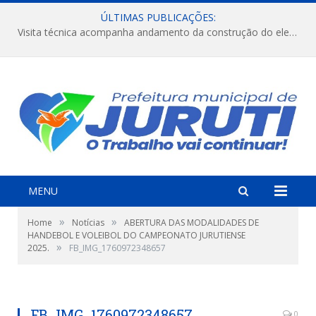
ÚLTIMAS PUBLICAÇÕES:
Visita técnica acompanha andamento da construção do elevado na comunidade Diamantino, região do Miri.
MENU
»
»
Home
Notícias
ABERTURA DAS MODALIDADES DE
HANDEBOL E VOLEIBOL DO CAMPEONATO JURUTIENSE
»
2025.
FB_IMG_1760972348657
FB_IMG_1760972348657
0