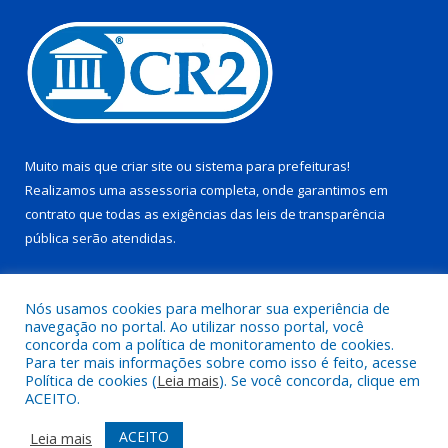
Muito mais que
criar site
ou
sistema para prefeituras
!
Realizamos uma
assessoria
completa, onde garantimos em
contrato que todas as exigências das
leis de transparência
pública
serão atendidas.
Conheça o
PNTP
e o
Radar da Transparência Pública
Nós usamos cookies para melhorar sua experiência de
navegação no portal. Ao utilizar nosso portal, você
concorda com a política de monitoramento de cookies.
Para ter mais informações sobre como isso é feito, acesse
Política de cookies (
Leia mais
). Se você concorda, clique em
Todos os direitos reservados a Prefeitura Municipal de Juruti.
ACEITO.
Mapa do Site
Acessar Área Administrativa
ACEITO
Leia mais