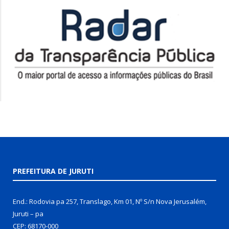
PREFEITURA DE JURUTI
End.: Rodovia pa 257, Translago, Km 01, Nº S/n Nova Jerusalém,
Juruti – pa
CEP: 68170-000