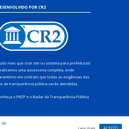
ESENVOLVIDO POR CR2
uito mais que
criar site
ou
sistema para prefeituras
!
ealizamos uma
assessoria
completa, onde
arantimos em contrato que todas as exigências das
eis de transparência pública
serão atendidas.
onheça o
PNTP
e o
Radar da Transparência Pública
a de
te
Acessar Área Administrativa
Acessar Webmail
ACEITO
Leia mais