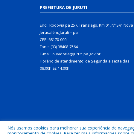
PREFEITURA DE JURUTI
End.: Rodovia pa 257, Translago, Km 01, Nº S/n Nova
Jerusalém, Juruti – pa
CEP: 68170-000
Fone: (93) 98408-7564
E-mail: ouvidoria@juruti.pa.gov.br
Horário de atendimento: de Segunda a sexta das
08:00h às 14:00h
Nós usamos cookies para melhorar sua experiência de navegação
Todos os direitos reservados a Prefeitura Municipal 
monitoramento de cookies. Para ter mais informações sobre como