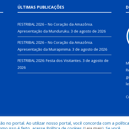
ÚLTIMAS PUBLICAÇÕES
D
FESTRIBAL 2026 – No Coração da Amazônia.
Apresentação da Munduruku.
3 de agosto de 2026
FESTRIBAL 2026 – No Coração da Amazônia.
Apresentação da Muirapinima.
3 de agosto de 2026
FESTRIBAL 2026: Festa dos Visitantes.
3 de agosto de
M
2026
R
g
l
C
 no portal. Ao utilizar nosso portal, você concorda com a polític
de Juruti.
Mapa do Si
 isso é feito, acesse Política de cookies (
Leia mais
). Se você