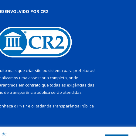
ESENVOLVIDO POR CR2
uito mais que
criar site
ou
sistema para prefeituras
!
ealizamos uma
assessoria
completa, onde
arantimos em contrato que todas as exigências das
eis de transparência pública
serão atendidas.
onheça o
PNTP
e o
Radar da Transparência Pública
a de