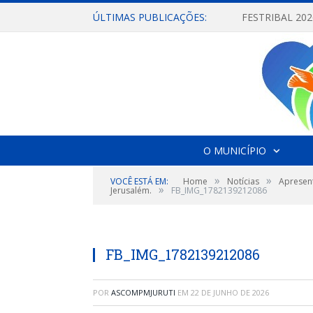
ÚLTIMAS PUBLICAÇÕES:
O MUNICÍPIO
»
»
VOCÊ ESTÁ EM:
Home
Notícias
Apresen
»
Jerusalém.
FB_IMG_1782139212086
FB_IMG_1782139212086
POR
ASCOMPMJURUTI
EM
22 DE JUNHO DE 2026