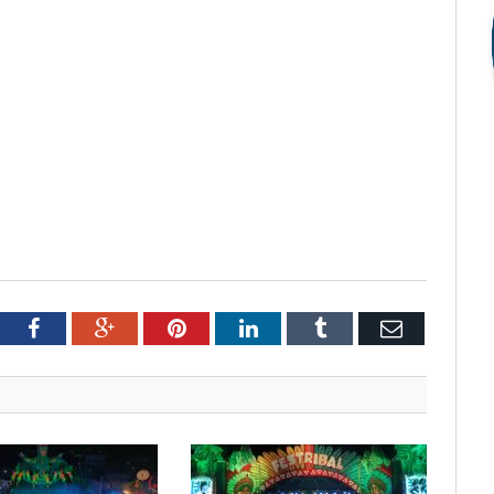
tter
Facebook
Google+
Pinterest
LinkedIn
Tumblr
Email