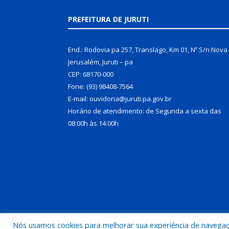
PREFEITURA DE JURUTI
End.: Rodovia pa 257, Translago, Km 01, Nº S/n Nova
Jerusalém, Juruti – pa
CEP: 68170-000
Fone: (93) 98408-7564
E-mail: ouvidoria@juruti.pa.gov.br
Horário de atendimento: de Segunda a sexta das
08:00h às 14:00h
Nós usamos cookies para melhorar sua experiência de navegação