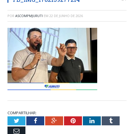
POR
ASCOMPMJURUTI
EM
22 DE JUNHO DE 2026
COMPARTILHAR:
Twitter
Facebook
Google+
Pinterest
LinkedIn
Tumblr
Email