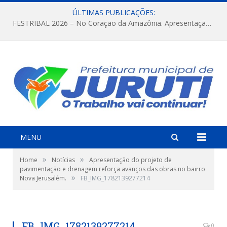
ÚLTIMAS PUBLICAÇÕES:
FESTRIBAL 2026 – No Coração da Amazônia. Apresentação da Munduruku.
MENU
»
»
Home
Notícias
Apresentação do projeto de
pavimentação e drenagem reforça avanços das obras no bairro
»
Nova Jerusalém.
FB_IMG_1782139277214
FB_IMG_1782139277214
0