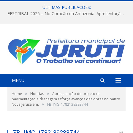
ÚLTIMAS PUBLICAÇÕES:
FESTRIBAL 2026 – No Coração da Amazônia. Apresentação da Munduruku.
MENU
»
»
Home
Notícias
Apresentação do projeto de
pavimentação e drenagem reforça avanços das obras no bairro
»
Nova Jerusalém.
FB_IMG_1782139283744
FB_IMG_1782139283744
0