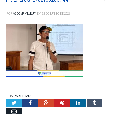
POR
ASCOMPMJURUTI
EM
22 DE JUNHO DE 2026
COMPARTILHAR:
Twitter
Facebook
Google+
Pinterest
LinkedIn
Tumblr
Email