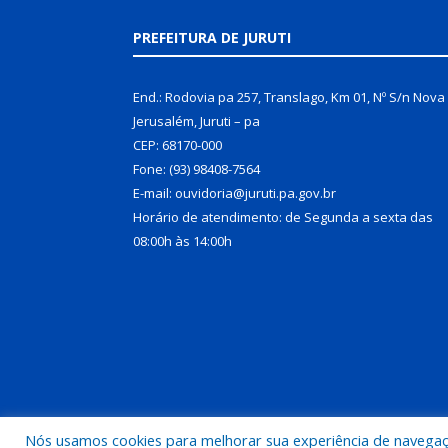
PREFEITURA DE JURUTI
End.: Rodovia pa 257, Translago, Km 01, Nº S/n Nova
Jerusalém, Juruti – pa
CEP: 68170-000
Fone: (93) 98408-7564
E-mail: ouvidoria@juruti.pa.gov.br
Horário de atendimento: de Segunda a sexta das
08:00h às 14:00h
Nós usamos cookies para melhorar sua experiência de navegação