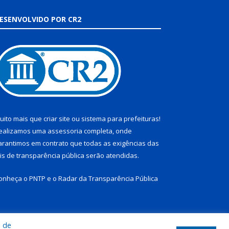
ESENVOLVIDO POR CR2
uito mais que
criar site
ou
sistema para prefeituras
!
ealizamos uma
assessoria
completa, onde
arantimos em contrato que todas as exigências das
eis de transparência pública
serão atendidas.
onheça o
PNTP
e o
Radar da Transparência Pública
a de