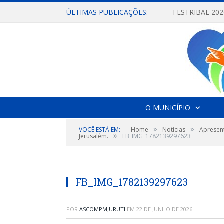
ÚLTIMAS PUBLICAÇÕES:
O MUNICÍPIO
»
»
VOCÊ ESTÁ EM:
Home
Notícias
Apresen
»
Jerusalém.
FB_IMG_1782139297623
FB_IMG_1782139297623
POR
ASCOMPMJURUTI
EM
22 DE JUNHO DE 2026