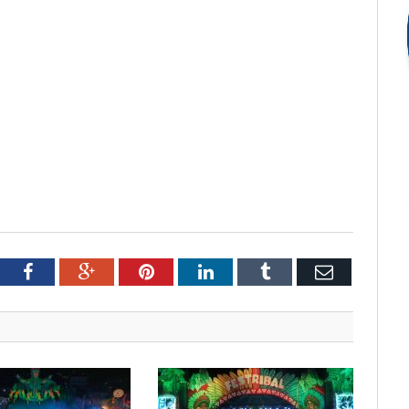
tter
Facebook
Google+
Pinterest
LinkedIn
Tumblr
Email