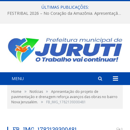
ÚLTIMAS PUBLICAÇÕES:
FESTRIBAL 2026 – No Coração da Amazônia. Apresentação da Munduruku.
MENU
»
»
Home
Notícias
Apresentação do projeto de
pavimentação e drenagem reforça avanços das obras no bairro
»
Nova Jerusalém.
FB_IMG_1782139300481
FB_IMG_1782139300481
0