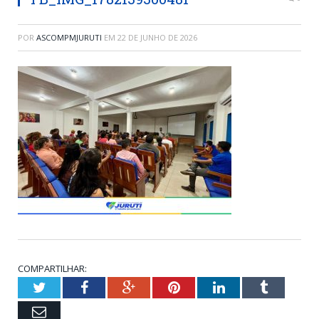
POR
ASCOMPMJURUTI
EM
22 DE JUNHO DE 2026
COMPARTILHAR:
Twitter
Facebook
Google+
Pinterest
LinkedIn
Tumblr
Email