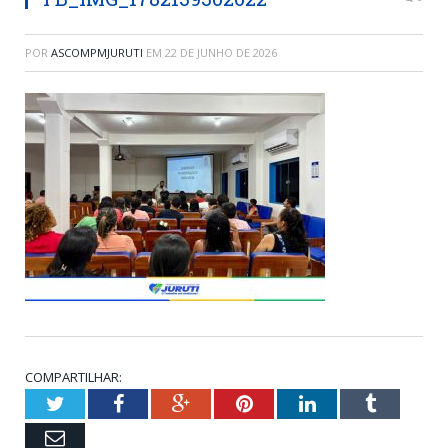
POR
ASCOMPMJURUTI
EM
22 DE JUNHO DE 2026
COMPARTILHAR:
Twitter
Facebook
Google+
Pinterest
LinkedIn
Tumblr
Email