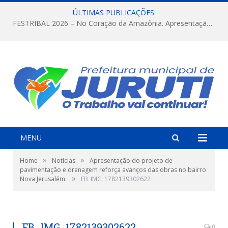
ÚLTIMAS PUBLICAÇÕES:
FESTRIBAL 2026 – No Coração da Amazônia. Apresentação da Munduruku.
MENU
»
»
Home
Notícias
Apresentação do projeto de
pavimentação e drenagem reforça avanços das obras no bairro
»
Nova Jerusalém.
FB_IMG_1782139302622
FB_IMG_1782139302622
0