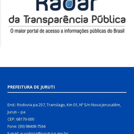
PREFEITURA DE JURUTI
End.: Rodovia pa 257, Translago, Km 01, Nº S/n Nova Jerusalém,
Juruti – pa
CEP: 68170-000
Fone: (93) 98408-7564
E-mail: ouvidoria@juruti.pa.gov.br