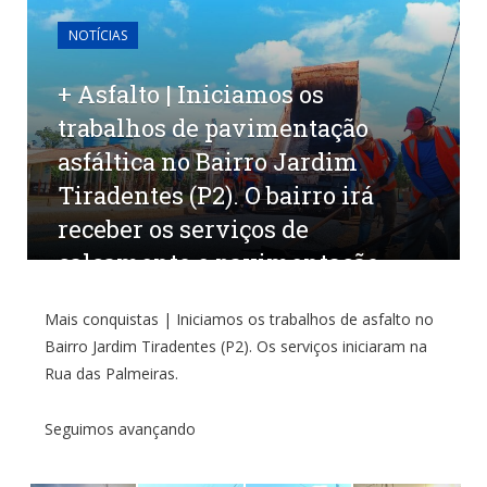
NOTÍCIAS
+ Asfalto | Iniciamos os
trabalhos de pavimentação
asfáltica no Bairro Jardim
Tiradentes (P2). O bairro irá
receber os serviços de
calçamento e pavimentação
asfáltica
Mais conquistas | Iniciamos os trabalhos de asfalto no
Bairro Jardim Tiradentes (P2). Os serviços iniciaram na
por
CR2-ADMIN4
em
11 DE MARÇO DE 2024
0
COMENTÁRIOS
Rua das Palmeiras.
Seguimos avançando