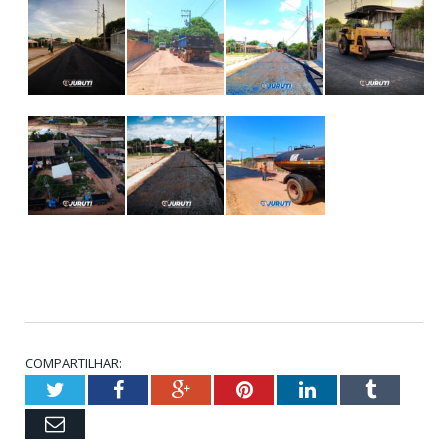
COMPARTILHAR:
Twitter
Facebook
Google+
Pinterest
LinkedIn
Tumblr
Email