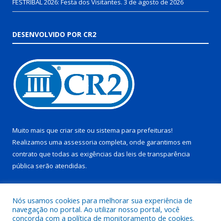
FESTRIBAL 2026: Festa dos Visitantes.
3 de agosto de 2026
DESENVOLVIDO POR CR2
Muito mais que
criar site
ou
sistema para prefeituras
!
Realizamos uma
assessoria
completa, onde garantimos em
contrato que todas as exigências das
leis de transparência
pública
serão atendidas.
Conheça o
PNTP
e o
Radar da Transparência Pública
Nós usamos cookies para melhorar sua experiência de
navegação no portal. Ao utilizar nosso portal, você
concorda com a política de monitoramento de cookies.