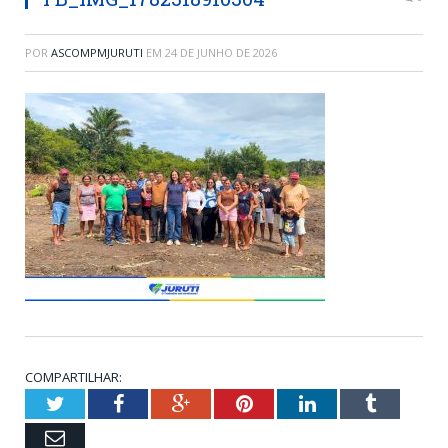
POR
ASCOMPMJURUTI
EM
24 DE JUNHO DE 2026
COMPARTILHAR:
Twitter
Facebook
Google+
Pinterest
LinkedIn
Tumblr
Email