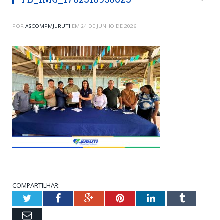
POR
ASCOMPMJURUTI
EM
24 DE JUNHO DE 2026
COMPARTILHAR:
Twitter
Facebook
Google+
Pinterest
LinkedIn
Tumblr
Email