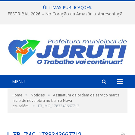
ÚLTIMAS PUBLICAÇÕES:
FESTRIBAL 2026 – No Coração da Amazônia. Apresentação da Munduruku.
MENU
»
»
Home
Notícias
Assinatura da ordem de serviço marca
início de nova obra no bairro Nova
»
Jerusalém.
FB_IMG_1783343667712
FB_IMG_1783343667712
0