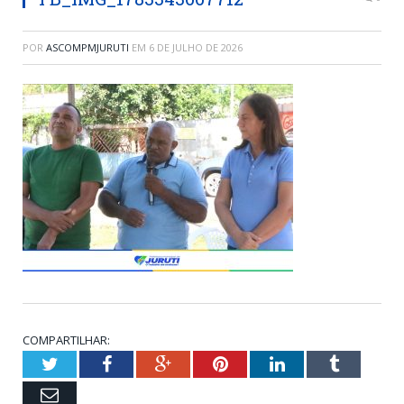
POR
ASCOMPMJURUTI
EM
6 DE JULHO DE 2026
COMPARTILHAR:
Twitter
Facebook
Google+
Pinterest
LinkedIn
Tumblr
Email