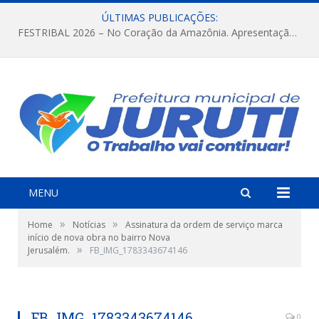
ÚLTIMAS PUBLICAÇÕES:
FESTRIBAL 2026 – No Coração da Amazônia. Apresentação da Munduruku.
MENU
»
»
Home
Notícias
Assinatura da ordem de serviço marca
início de nova obra no bairro Nova
»
Jerusalém.
FB_IMG_1783343674146
FB_IMG_1783343674146
0