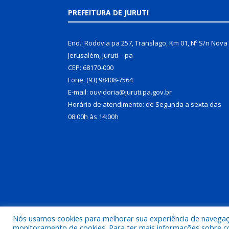
PREFEITURA DE JURUTI
End.: Rodovia pa 257, Translago, Km 01, Nº S/n Nova
Jerusalém, Juruti – pa
CEP: 68170-000
Fone: (93) 98408-7564
E-mail: ouvidoria@juruti.pa.gov.br
Horário de atendimento: de Segunda a sexta das
08:00h às 14:00h
Nós usamos cookies para melhorar sua experiência de navegação
Todos os direitos reservados a Prefeitura Municipal 
monitoramento de cookies. Para ter mais informações sobre como