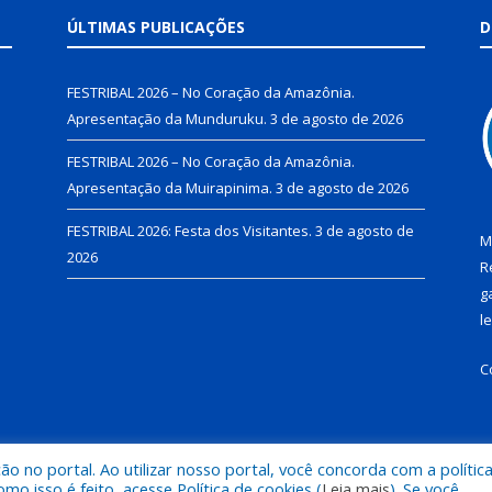
ÚLTIMAS PUBLICAÇÕES
D
FESTRIBAL 2026 – No Coração da Amazônia.
Apresentação da Munduruku.
3 de agosto de 2026
FESTRIBAL 2026 – No Coração da Amazônia.
Apresentação da Muirapinima.
3 de agosto de 2026
FESTRIBAL 2026: Festa dos Visitantes.
3 de agosto de
M
2026
R
g
l
C
 no portal. Ao utilizar nosso portal, você concorda com a polític
de Juruti.
Mapa do Si
 isso é feito, acesse Política de cookies (
Leia mais
). Se você