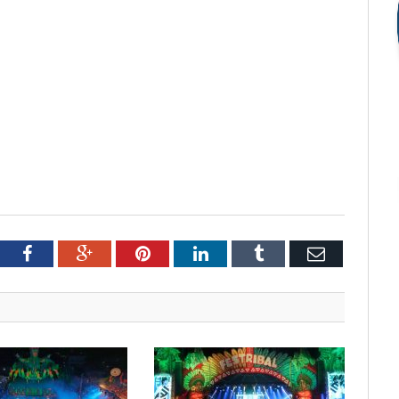
tter
Facebook
Google+
Pinterest
LinkedIn
Tumblr
Email