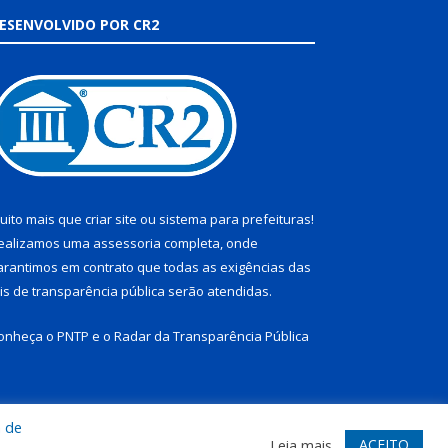
ESENVOLVIDO POR CR2
uito mais que
criar site
ou
sistema para prefeituras
!
ealizamos uma
assessoria
completa, onde
arantimos em contrato que todas as exigências das
eis de transparência pública
serão atendidas.
onheça o
PNTP
e o
Radar da Transparência Pública
a de
te
Acessar Área Administrativa
Acessar Webmail
ACEITO
Leia mais