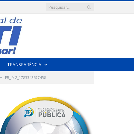
TRANSPARÊNCIA
»
FB_IMG_1783343677458