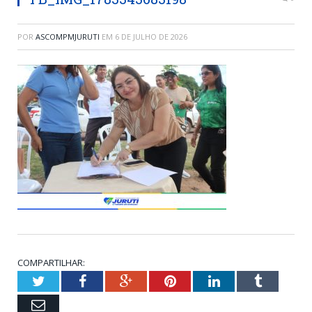
POR
ASCOMPMJURUTI
EM
6 DE JULHO DE 2026
COMPARTILHAR:
Twitter
Facebook
Google+
Pinterest
LinkedIn
Tumblr
Email