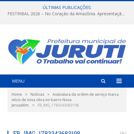
ÚLTIMAS PUBLICAÇÕES:
FESTRIBAL 2026 – No Coração da Amazônia. Apresentação da Munduruku.
MENU
»
»
Home
Notícias
Assinatura da ordem de serviço marca
início de nova obra no bairro Nova
»
Jerusalém.
FB_IMG_1783343683198
FB_IMG_1783343683198
0