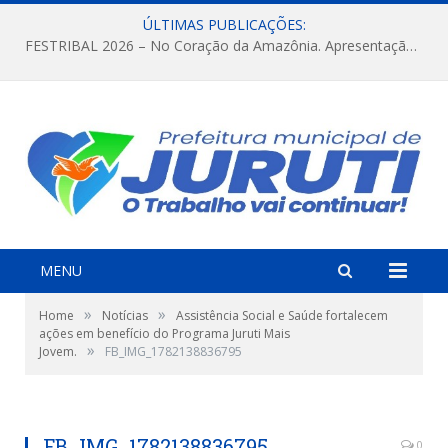
ÚLTIMAS PUBLICAÇÕES:
FESTRIBAL 2026 – No Coração da Amazônia. Apresentação da Munduruku.
MENU
»
»
Home
Notícias
Assistência Social e Saúde fortalecem
ações em benefício do Programa Juruti Mais
»
Jovem.
FB_IMG_1782138836795
FB_IMG_1782138836795
0