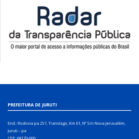
PREFEITURA DE JURUTI
End.: Rodovia pa 257, Translago, Km 01, Nº S/n Nova Jerusalém,
Juruti – pa
CEP: 68170-000