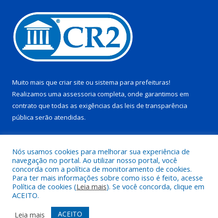
Muito mais que
criar site
ou
sistema para prefeituras
!
Realizamos uma
assessoria
completa, onde garantimos em
contrato que todas as exigências das
leis de transparência
pública
serão atendidas.
Conheça o
PNTP
e o
Radar da Transparência Pública
Nós usamos cookies para melhorar sua experiência de
navegação no portal. Ao utilizar nosso portal, você
concorda com a política de monitoramento de cookies.
Para ter mais informações sobre como isso é feito, acesse
Política de cookies (
Leia mais
). Se você concorda, clique em
Todos os direitos reservados a Prefeitura Municipal de Juruti.
ACEITO.
Mapa do Site
Acessar Área Administrativa
ACEITO
Leia mais