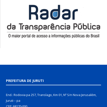
PREFEITURA DE JURUTI
End.: Rodovia pa 257, Translago, Km 01, Nº S/n Nova Jerusalém,
Juruti – pa
CEP: 68170-000