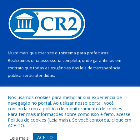
Muito mais que
criar site
ou
sistema para prefeituras
!
Realizamos uma
assessoria
completa, onde garantimos em
contrato que todas as exigências das
leis de transparência
pública
serão atendidas.
Conheça o
PNTP
e o
Radar da Transparência Pública
Nós usamos cookies para melhorar sua experiência de
navegação no portal. Ao utilizar nosso portal, você
concorda com a política de monitoramento de cookies.
Para ter mais informações sobre como isso é feito, acesse
Política de cookies (
Leia mais
). Se você concorda, clique em
Todos os direitos reservados a Prefeitura Municipal de Juruti.
ACEITO.
Mapa do Site
Acessar Área Administrativa
ACEITO
Leia mais