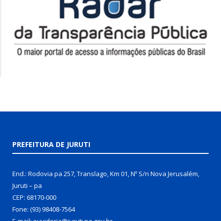
PREFEITURA DE JURUTI
End.: Rodovia pa 257, Translago, Km 01, Nº S/n Nova Jerusalém,
Juruti – pa
CEP: 68170-000
Fone: (93) 98408-7564
E-mail: ouvidoria@juruti.pa.gov.br