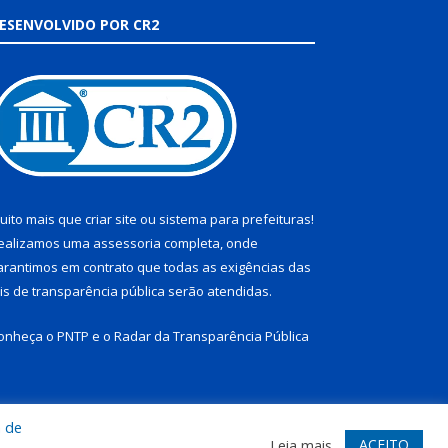
ESENVOLVIDO POR CR2
uito mais que
criar site
ou
sistema para prefeituras
!
ealizamos uma
assessoria
completa, onde
arantimos em contrato que todas as exigências das
eis de transparência pública
serão atendidas.
onheça o
PNTP
e o
Radar da Transparência Pública
a de
te
Acessar Área Administrativa
Acessar Webmail
ACEITO
Leia mais