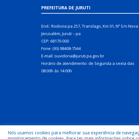
PREFEITURA DE JURUTI
End.: Rodovia pa 257, Translago, Km 01, Nº S/n Nova
Jerusalém, Juruti – pa
CEP: 68170-000
Fone: (93) 98408-7564
E-mail: ouvidoria@juruti.pa.gov.br
Horário de atendimento: de Segunda a sexta das
08:00h às 14:00h
Nós usamos cookies para melhorar sua experiência de navegação
Todos os direitos reservados a Prefeitura Municipal 
monitoramento de cookies. Para ter mais informações sobre como