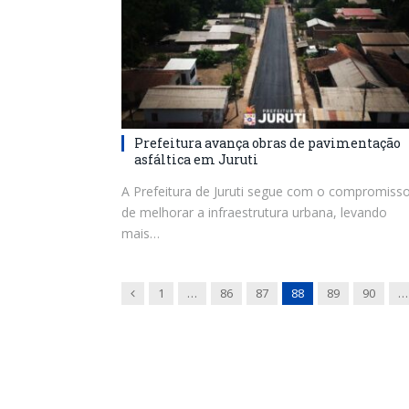
Prefeitura avança obras de pavimentação
asfáltica em Juruti
A Prefeitura de Juruti segue com o compromiss
de melhorar a infraestrutura urbana, levando
mais…
Previous
1
…
86
87
88
89
90
…