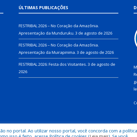
ÚLTIMAS PUBLICAÇÕES
D
FESTRIBAL 2026 – No Coração da Amazônia.
Apresentação da Munduruku.
3 de agosto de 2026
FESTRIBAL 2026 – No Coração da Amazônia.
Apresentação da Muirapinima.
3 de agosto de 2026
FESTRIBAL 2026: Festa dos Visitantes.
3 de agosto de
M
2026
R
g
l
C
 no portal. Ao utilizar nosso portal, você concorda com a polític
de Juruti.
Mapa do Si
 isso é feito, acesse Política de cookies (
Leia mais
). Se você