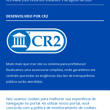
DESENVOLVIDO POR CR2
Muito mais que
criar site
ou
sistema para prefeituras
!
Realizamos uma
assessoria
completa, onde garantimos em
contrato que todas as exigências das
leis de transparência
pública
serão atendidas.
Conheça o
PNTP
e o
Radar da Transparência Pública
Nós usamos cookies para melhorar sua experiência de
navegação no portal. Ao utilizar nosso portal, você
concorda com a política de monitoramento de cookies.