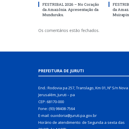
FESTRIBAL 2026 – No Coração
FESTRIB
da Amazônia. Apresentação da
da Amazô
Munduruku.
Muirapin
Os comentários estão fechados.
PREFEITURA DE JURUTI
End.: Rodovia pa 257, Translago, Km 01, Nº S/n Nova
Jerusalém, Juruti – pa
CEP: 68170-000
Fone: (93) 98408-7564
E-mail: ouvidoria@juruti.pa.gov.br
Horário de atendimento: de Segunda a sexta das