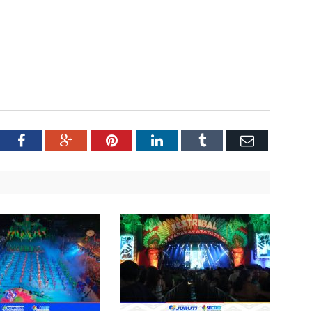
tter
Facebook
Google+
Pinterest
LinkedIn
Tumblr
Email