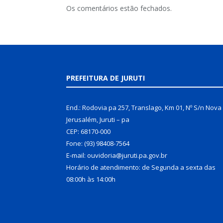
Os comentários estão fechados.
PREFEITURA DE JURUTI
End.: Rodovia pa 257, Translago, Km 01, Nº S/n Nova
Jerusalém, Juruti – pa
CEP: 68170-000
Fone: (93) 98408-7564
E-mail: ouvidoria@juruti.pa.gov.br
Horário de atendimento: de Segunda a sexta das
08:00h às 14:00h